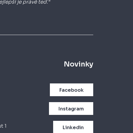
jlepší je právě teď.“
Novinky
Facebook
Instagram
t 1
Linkedin