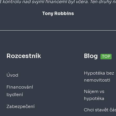
t kontrolu nad svými financemi byl včera. Ten druhý ne
Tony Robbins
Rozcestník
Blog
TOP
Hypotéka bez
Úvod
nemovitosti
Financování
Nájem vs
bydlení
hypotéka
Zabezpečení
Chci stavět čás