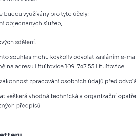
 budou využívány pro tyto účely:
ání objednaných služeb,
ových sdělení.
ento souhlas mohu kdykoliv odvolat zasláním e-ma
 na adresu Litultovice 109, 747 55 Litultovice.
zákonnost zpracování osobních údajů před odvol
vat veškerá vhodná technická a organizační opatř
tných předpisů.
letteru