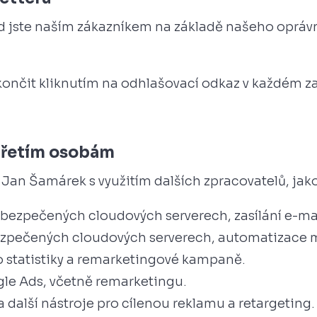
ud jste naším zákazníkem na základě našeho opráv
ončit kliknutím na odhlašovací odkaz v každém z
třetím osobám
Jan Šamárek s využitím dalších zpracovatelů, jako
abezpečených cloudových serverech, zasílání e-ma
bezpečených cloudových serverech, automatizace 
ro statistiky a remarketingové kampaně.
gle Ads, včetně remarketingu.
 další nástroje pro cílenou reklamu a retargeting.