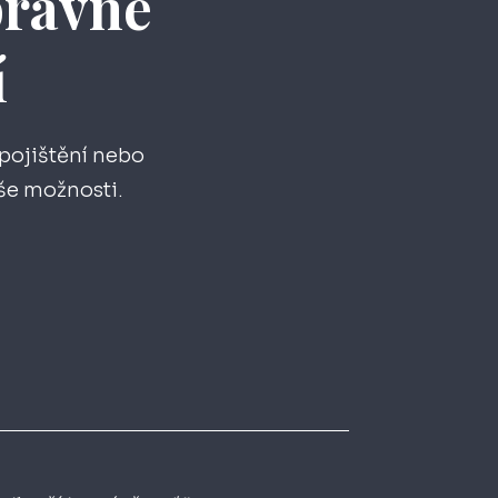
správné
í
 pojištění nebo
aše možnosti.