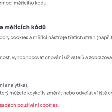
pomocí měřícího kódu.
 a měřících kódů
ory cookies a měřící nástroje třetích stran (např.
nost, vyhodnocovat chování uživatelů a zobrazov
:
í analytika),
erý můžete kdykoliv změnit nebo odvolat v liště c
sadách používání cookies
.