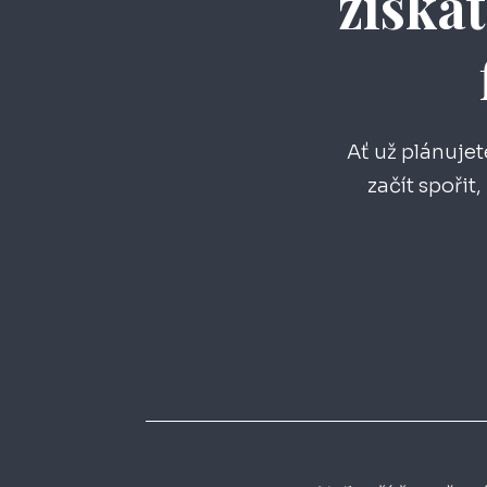
získat
Ať už plánujet
začít spoři