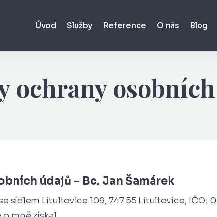
Úvod
Služby
Reference
O nás
Blog
y ochrany osobních
obních údajů – Bc. Jan Šamárek
e sídlem Litultovice 109, 747 55 Litultovice, IČO:
 o mně získal.