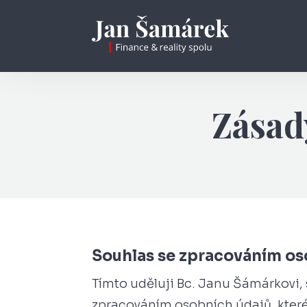
Zásad
Souhlas se zpracováním os
Tímto uděluji Bc. Janu Šámárkovi, s
zpracováním osobních údajů, které