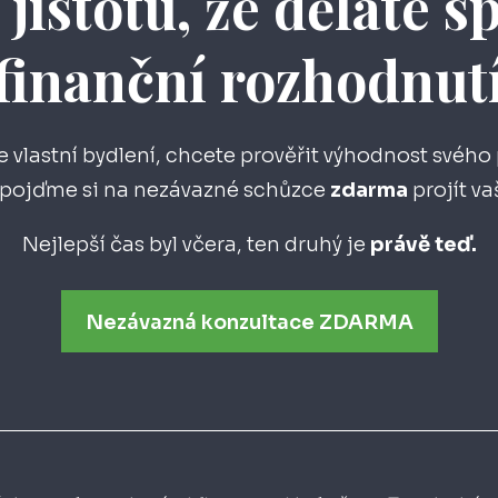
 jistotu, že děláte 
finanční rozhodnut
e vlastní bydlení, chcete prověřit výhodnost svého
t, pojďme si na nezávazné schůzce
zdarma
projít v
Nejlepší čas byl včera, ten druhý je
právě teď.
Nezávazná konzultace ZDARMA