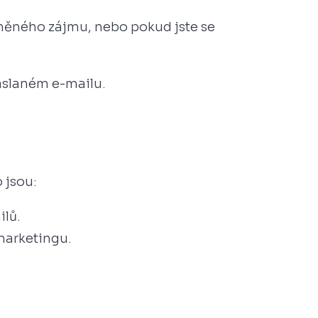
něného zájmu, nebo pokud jste se
aslaném e-mailu.
 jsou:
ilů.
marketingu.