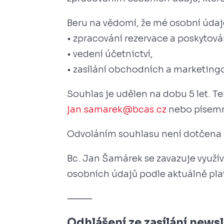
Beru na vědomí, že mé osobní údaje
• zpracování rezervace a poskytov
• vedení účetnictví,
• zasílání obchodních a marketing
Souhlas je udělen na dobu 5 let. T
jan.samarek@bcas.cz
nebo písemně
Odvoláním souhlasu není dotčena 
Bc. Jan Šamárek se zavazuje využí
osobních údajů podle aktuálně pla
⸻
Odhlášení ze zasílání news