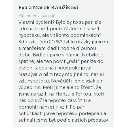
Eva a Marek Kalužíkovi
Gorda
Skladnice a bachař
Překlada
Vlastní bydlení? Bylo by to super, ale
S Janem
kde na to vzít peníze? Jedině si vzít
naši st
hypotéku, ale v těchto podmínkách?
protože
Kde vzít těch 20 %? Tyhle otázky jsme si
se na p
s manželem kladli hodně dlouhou
lišilo
dobu. Bydleli jsme v nájmu. Nebylo to
Nikdo 
špatné, ale ten pocit „rvát“ peníze do
zbyteč
cizích kapes nás neuspokojoval.
naslouc
Nezbývalo nám tedy nic jiného, než si
jsou r
vzít hypotéku. Nevěděli jsme však o ní
perfekt
vůbec nic. Měli jsme ale to štěstí, že
na míru
jsme narazili na Honzu s Terkou, kteří
oboru m
nás do světa hypoték zasvětili a
vše od
pomohli nám si ji vzít. Po pár
pojiště
schůzkách jsme hypotéku podepsali a
změnil
sehnali jsme byt podle našich představ.
Terezy