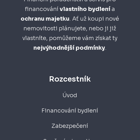
financování
vlastního bydlení
a
ochranu majetku
. Ať už koupi nové
nemovitosti plánujete, nebo ji již
vlastníte, pomůžeme vám získat ty
nejvýhodnější
podmínky
.
Rozcestník
Úvod
Financování bydlení
Zabezpečení