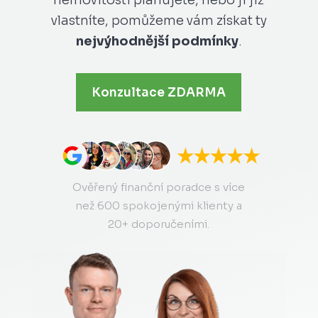
nemovitosti plánujete, nebo ji již
vlastníte, pomůžeme vám získat ty
nejvýhodnější podmínky
.
Konzultace ZDARMA
Ověřený finanční poradce s více
než 600 spokojenými klienty a
20+ doporučeními.