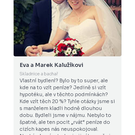
arek Kalužíkovi
Gordana Rak
 a bachař
Překladatelka, tlu
ydlení? Bylo by to super, ale
S Janem a Terez
 vzít peníze? Jedině si vzít
naši stávající h
, ale v těchto podmínkách?
protože jejich 
 těch 20 %? Tyhle otázky jsme si
se na první sch
em kladli hodně dlouhou
lišilo od běžný
dleli jsme v nájmu. Nebylo to
Nikdo vás nikd
ale ten pocit „rvát“ peníze do
zbytečné infor
apes nás neuspokojoval.
nasloucháno a c