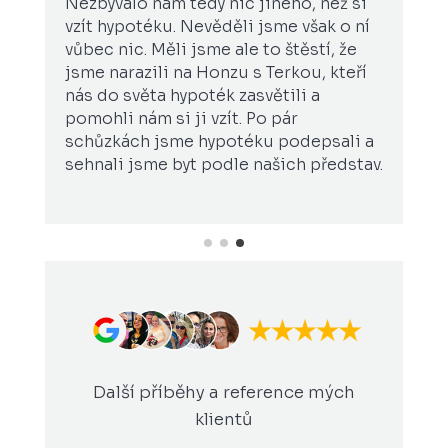
o nám tedy nic jiného, než si
jsou respektov
otéku. Nevěděli jsme však o ní
perfektní nabíd
. Měli jsme ale to štěstí, že
na míru. Vždy j
azili na Honzu s Terkou, kteří
oboru měla nega
věta hypoték zasvětili a
vše od hypoték
ám si ji vzít. Po pár
pojištění, řešit
h jsme hypotéku podepsali a
změnilo a kudy 
jsme byt podle našich představ.
Terezy doporuč
Další příběhy a reference mých
klientů