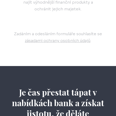
najít výhodnější finanční produkty a
ochránit jejich majetek.
Zadáním a odesláním formuláře souhlasíte se
zásadami ochrany osobních údajů
.
Je čas přestat tápat v
nabídkách bank a získat
jistotu, že děláte