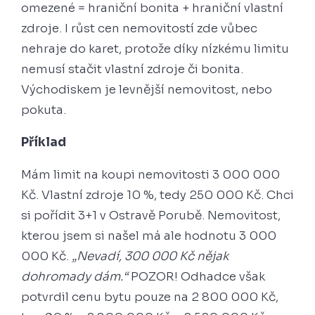
omezené = hraniční bonita + hraniční vlastní
zdroje. I růst cen nemovitostí zde vůbec
nehraje do karet, protože díky nízkému limitu
nemusí stačit vlastní zdroje či bonita.
Východiskem je levnější nemovitost, nebo
pokuta.
Příklad
Mám limit na koupi nemovitosti 3 000 000
Kč. Vlastní zdroje 10 %, tedy 250 000 Kč. Chci
si pořídit 3+1 v Ostravě Porubě. Nemovitost,
kterou jsem si našel má ale hodnotu 3 000
000 Kč.
„Nevadí, 300 000 Kč nějak
dohromady dám.“
POZOR! Odhadce však
potvrdil cenu bytu pouze na 2 800 000 Kč,