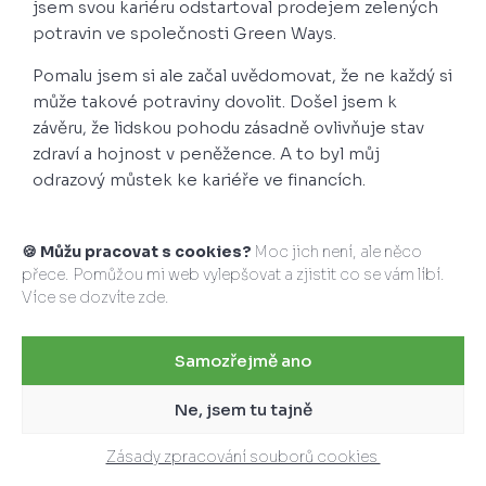
jsem svou kariéru odstartoval prodejem zelených
potravin ve společnosti Green Ways.
Pomalu jsem si ale začal uvědomovat, že ne každý si
může takové potraviny dovolit. Došel jsem k
závěru, že lidskou pohodu zásadně ovlivňuje stav
zdraví a hojnost v peněžence. A to byl můj
odrazový můstek ke kariéře ve financích.
Společně s manželkou, která stojí po mém boku,
jsem našel své místo ve společnosti
Broker
🍪 Můžu pracovat s cookies?
Moc jich není, ale něco
Consulting
, která se díky přísnému řádu,
přece. Pomůžou mi web vylepšovat a zjistit co se vám líbí.
Více se dozvíte
zde
.
kvalitnímu vzdělávání a nadstandardním službám
řadí ke špičce v oboru.
Samozřejmě ano
Jsem
certifikovaný finanční poradce
se
specializací na hypotéky, investice, úvěry a
Ne, jsem tu tajně
zabezpečení. Pomohl jsem již
více než 1 000
klientům
po celé České republice splnit si sen o
Zásady zpracování souborů cookies
vlastním bydlení, ochránit jejich majetek a