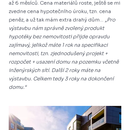
až 6 měsíců. Cena materiálů roste, ještě se mi
zvedne cena hypotečního úroku, tzn. cena
peněz, a už tak mám extra drahý dům…
„Pro
výstavbu nám správně zvolený produkt
hypotéky bez nemovitosti přijde opravdu
zajímavý, jelikož máte 1 rok na specifikaci
nemovitosti, tzn. zjednodušený projekt +
rozpočet + usazení domu na pozemku včetně
inženýrských sítí. Další 2 roky máte na
výstavbu. Celkem tedy 3 roky na dokončení
domu.“