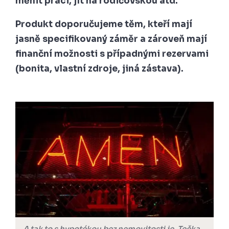
měnit práci, jít na rodičovskou atd.
Produkt doporučujeme těm, kteří mají
jasně specifikovaný záměr a zároveň mají
finanční možnosti s případnými rezervami
(bonita, vlastní zdroje, jiná zástava).
A tak to s hypotékou bez nemovitosti je. Tečka