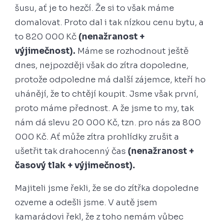
šusu, ať je to hezčí. Že si to však máme
domalovat. Proto dal i tak nízkou cenu bytu, a
to 820 000 Kč
(nenažranost +
výjimečnost).
Máme se rozhodnout ještě
dnes, nejpozději však do zítra dopoledne,
protože odpoledne má další zájemce, kteří ho
uhánějí, že to chtějí koupit. Jsme však první,
proto máme přednost. A že jsme to my, tak
nám dá slevu 20 000 Kč, tzn. pro nás za 800
000 Kč. Ať může zítra prohlídky zrušit a
ušetřit tak drahocenný čas
(nenažranost +
časový tlak + výjimečnost).
Majiteli jsme řekli, že se do zítřka dopoledne
ozveme a odešli jsme. V autě jsem
kamarádovi řekl, že z toho nemám vůbec