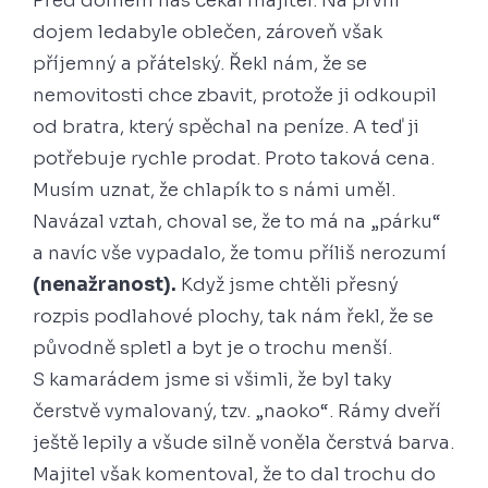
Před domem nás čekal majitel. Na první
dojem ledabyle oblečen, zároveň však
příjemný a přátelský. Řekl nám, že se
nemovitosti chce zbavit, protože ji odkoupil
od bratra, který spěchal na peníze. A teď ji
potřebuje rychle prodat. Proto taková cena.
Musím uznat, že chlapík to s námi uměl.
Navázal vztah, choval se, že to má na „párku“
a navíc vše vypadalo, že tomu příliš nerozumí
(nenažranost).
Když jsme chtěli přesný
rozpis podlahové plochy, tak nám řekl, že se
původně spletl a byt je o trochu menší.
S kamarádem jsme si všimli, že byl taky
čerstvě vymalovaný, tzv. „naoko“. Rámy dveří
ještě lepily a všude silně voněla čerstvá barva.
Majitel však komentoval, že to dal trochu do