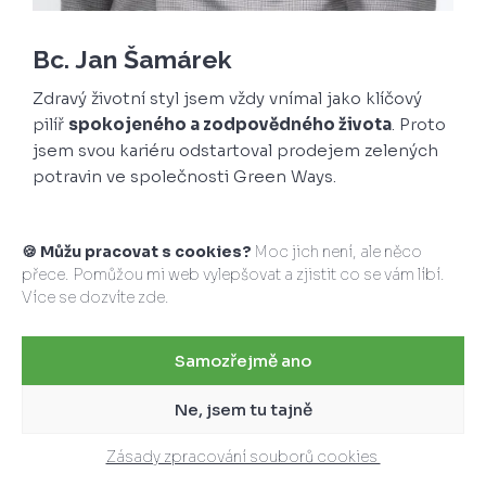
Bc. Jan Šamárek
Zdravý životní styl jsem vždy vnímal jako klíčový
pilíř
spokojeného a zodpovědného života
. Proto
jsem svou kariéru odstartoval prodejem zelených
potravin ve společnosti Green Ways.
Pomalu jsem si ale začal uvědomovat, že ne každý si
může takové potraviny dovolit. Došel jsem k
🍪 Můžu pracovat s cookies?
Moc jich není, ale něco
závěru, že lidskou pohodu zásadně ovlivňuje stav
přece. Pomůžou mi web vylepšovat a zjistit co se vám líbí.
zdraví a hojnost v peněžence. A to byl můj
Více se dozvíte
zde
.
odrazový můstek ke kariéře ve financích.
Samozřejmě ano
Společně s manželkou, která stojí po mém boku,
jsem našel své místo ve společnosti
Broker
Ne, jsem tu tajně
Consulting
, která se díky přísnému řádu,
kvalitnímu vzdělávání a nadstandardním službám
Zásady zpracování souborů cookies
řadí ke špičce v oboru.