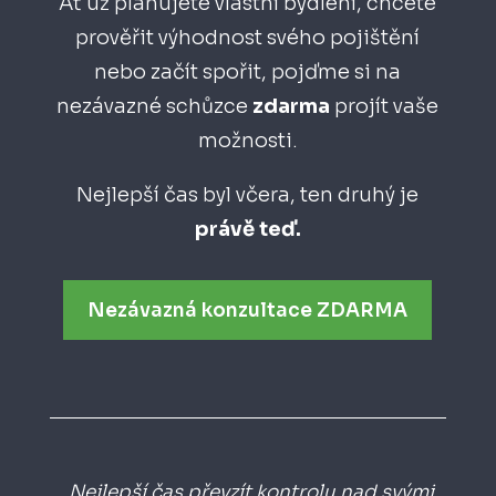
Ať už plánujete vlastní bydlení, chcete
prověřit výhodnost svého pojištění
nebo začít spořit, pojďme si na
nezávazné schůzce
zdarma
projít vaše
možnosti.
Nejlepší čas byl včera, ten druhý je
právě teď.
Nezávazná konzultace ZDARMA
„Nejlepší čas převzít kontrolu nad svými