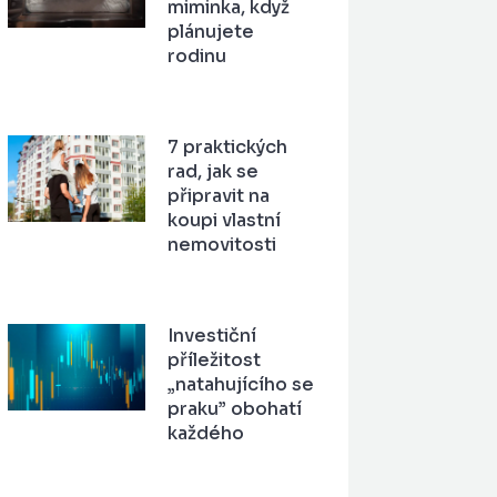
miminka, když
plánujete
rodinu
7 praktických
rad, jak se
připravit na
koupi vlastní
nemovitosti
Investiční
příležitost
„natahujícího se
praku” obohatí
každého