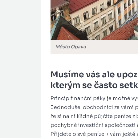
Město Opava
Musíme vás ale upozo
kterým se často se
Princip finanční páky je možné vyu
Jednoduše: obchodníci za vámi př
že si na ni klidně půjčíte peníze 
pochybné investiční společnosti a 
Přijdete o své peníze + vám ješt