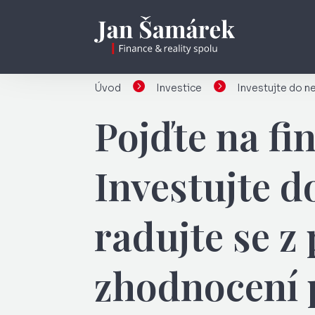


Úvod
Investice
Investujte do n
Pojďte na fi
Investujte d
radujte se z
zhodnocení 