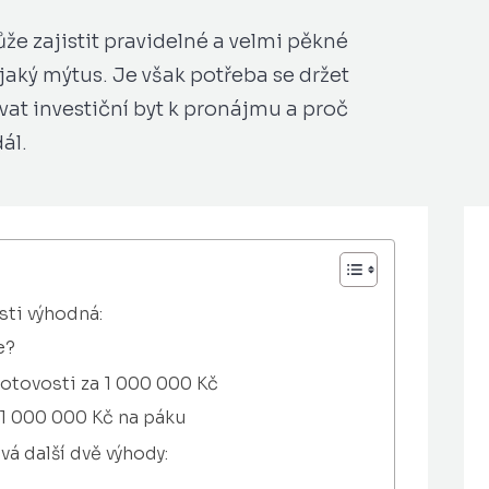
že zajistit pravidelné a velmi pěkné
aký mýtus. Je však potřeba se držet
vat investiční byt k pronájmu a proč
ál.
sti výhodná:
e?
hotovosti za 1 000 000 Kč
 1 000 000 Kč na páku
vá další dvě výhody: