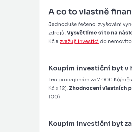
A co to vlastně
fina
Jednoduše řečeno: zvyšování výnos
zdrojů.
Vysvětlíme si to na násl
Kč a
zvažuji investici
do nemovitos
Koupím investiční byt v 
Ten pronajímám za 7 000 Kč/měsí
Kč x 12).
Zhodnocení vlastních p
100)
Koupím investiční byt z