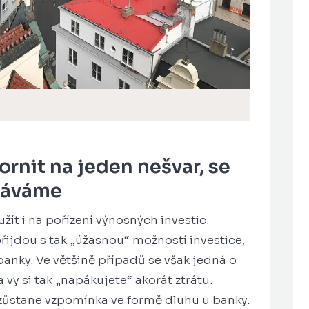
rnit na jeden nešvar, se
tkáváme
žít i na pořízení výnosných investic.
ijdou s tak „úžasnou“ možností investice,
z banky. Ve většině případů se však jedná o
vy si tak „napákujete“ akorát ztrátu.
ě zůstane vzpomínka ve formě dluhu u banky.