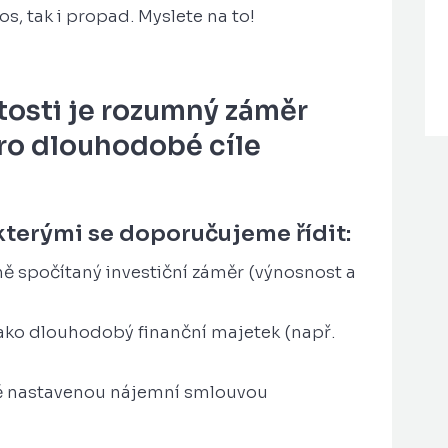
s, tak i propad. Myslete na to!
tosti
je rozumný záměr
ro dlouhodobé cíle
kterými se doporučujeme řídit:
ě spočítaný investiční záměr (výnosnost a
jako dlouhodobý finanční majetek (např.
ně nastavenou nájemní smlouvou