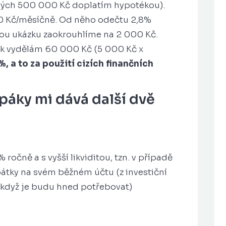
ylých 500 000 Kč doplatím hypotékou).
00 Kč/měsíčně. Od něho odečtu 2,8%
rnou ukázku zaokrouhlíme na 2 000 Kč.
ak vydělám 60 000 Kč (5 000 Kč x
, a to za použití cizích
finančních
 páky mi dává další dvě
ročně a s vyšší likviditou, tzn. v případě
átky na svém běžném účtu (z investiční
, když je budu hned potřebovat)