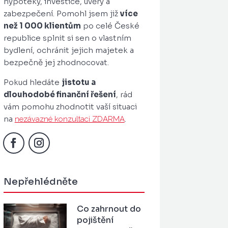
hypotéky, investice, úvěry a
zabezpečení. Pomohl jsem již
více
než 1 000 klientům
po celé České
republice splnit si sen o vlastním
bydlení, ochránit jejich majetek a
bezpečně jej zhodnocovat.
Pokud hledáte
jistotu a
dlouhodobé finanční řešení
, rád
vám pomohu zhodnotit vaší situaci
na
.
nezávazné konzultaci ZDARMA
Nepřehlédněte
Co zahrnout do
pojištění