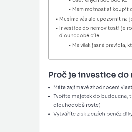
Ušetřených 500 000 Kč
Mám možnost si koupit da
Musíme vás ale upozornit na j
Investice do nemovitosti je 
dlouhodobé cíle
Má však jasná pravidla, 
Proč je investice do
Máte zajímavé zhodnocení vlas
Tvoříte majetek do budoucna, t
dlouhodobě roste)
Vytváříte zisk z cizích peněz 