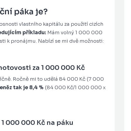
nční páka
je?
nosti vlastního kapitálu za použití cizích
edujícím příkladu:
Mám volný 1 000 000
ti k pronájmu. Nabízí se mi dvě možnosti:
hotovosti za 1 000 000 Kč
čně. Ročně mi to udělá 84 000 Kč (7 000
eněz tak je 8,4 %
(84 000 Kč/1 000 000 x
a 1 000 000 Kč na páku