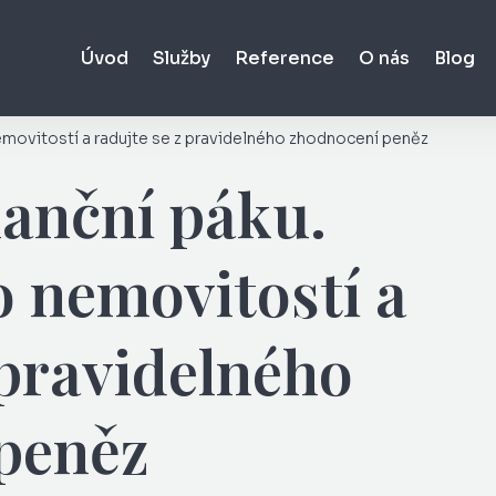
Úvod
Služby
Reference
O nás
Blog
emovitostí a radujte se z pravidelného zhodnocení peněz
nanční páku.
o nemovitostí a
 pravidelného
peněz