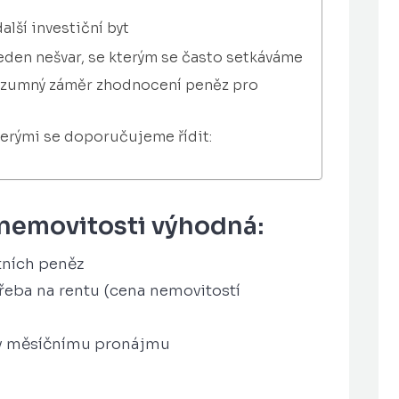
lší investiční byt
eden nešvar, se kterým se často setkáváme
rozumný záměr zhodnocení peněz pro
kterými se doporučujeme řídit:
 nemovitosti výhodná:
tních peněz
řeba na rentu (cena nemovitostí
díky měsíčnímu pronájmu