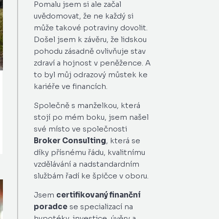
Pomalu jsem si ale začal
uvědomovat, že ne každý si
může takové potraviny dovolit.
Došel jsem k závěru, že lidskou
pohodu zásadně ovlivňuje stav
zdraví a hojnost v peněžence. A
to byl můj odrazový můstek ke
kariéře ve financích.
Společně s manželkou, která
stojí po mém boku, jsem našel
své místo ve společnosti
Broker Consulting
, která se
díky přísnému řádu, kvalitnímu
vzdělávání a nadstandardním
službám řadí ke špičce v oboru.
Jsem
certifikovaný finanční
poradce
se specializací na
hypotéky, investice, úvěry a