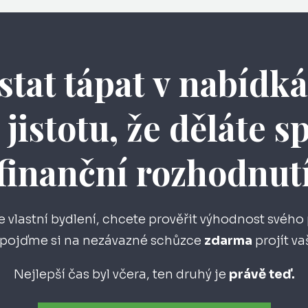
estat tápat v nabídk
 jistotu, že děláte 
finanční rozhodnut
e vlastní bydlení, chcete prověřit výhodnost svého
t, pojďme si na nezávazné schůzce
zdarma
projít v
Nejlepší čas byl včera, ten druhý je
právě teď.