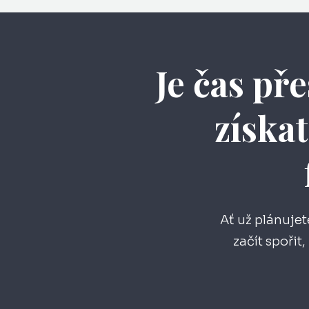
Je čas př
získat
Ať už plánujet
začít spoři