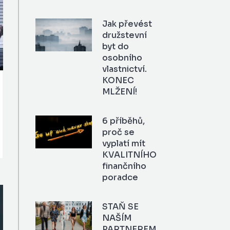
Jak převést
družstevní
byt do
osobního
vlastnictví.
KONEC
MLŽENÍ!
6 příběhů,
proč se
vyplatí mít
KVALITNÍHO
finančního
poradce
STAŇ SE
NAŠÍM
PARTNEREM.