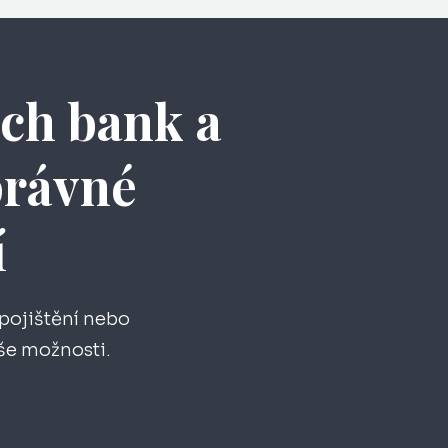
ách bank a
správné
í
 pojištění nebo
aše možnosti.