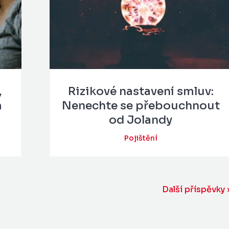
,
Rizikové nastavení smluv:
m
Nenechte se přebouchnout
od Jolandy
Pojištění
Další příspěvky 