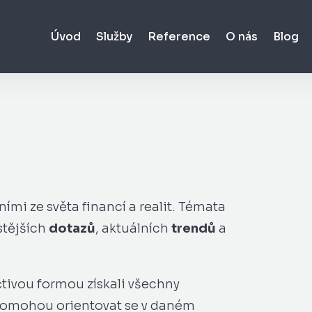
Úvod
Služby
Reference
O nás
Blog
ími ze světa financí a realit. Témata
stějších
dotazů
, aktuálních
trendů
a
čtivou formou získali všechny
 pomohou orientovat se v daném